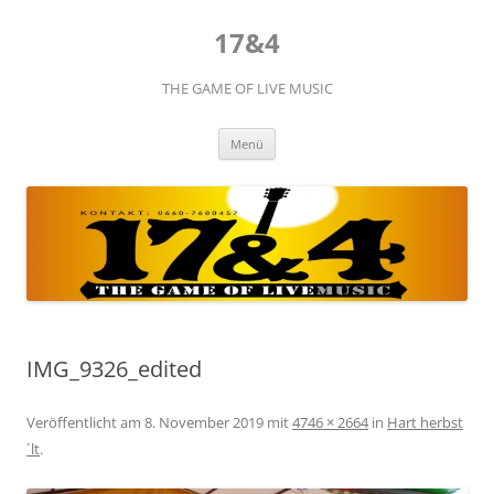
Zum
Inhalt
17&4
springen
THE GAME OF LIVE MUSIC
Menü
IMG_9326_edited
Veröffentlicht am
8. November 2019
mit
4746 × 2664
in
Hart herbst
´lt
.