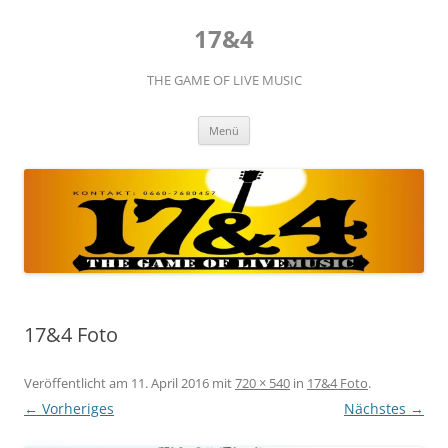
Zum
Inhalt
17&4
springen
THE GAME OF LIVE MUSIC
Menü
17&4 Foto
Veröffentlicht am
11. April 2016
mit
720 × 540
in
17&4 Foto
.
← Vorheriges
Nächstes →