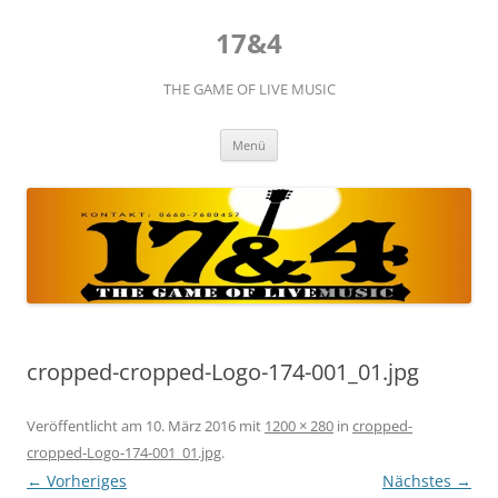
Zum
Inhalt
17&4
springen
THE GAME OF LIVE MUSIC
Menü
cropped-cropped-Logo-174-001_01.jpg
Veröffentlicht am
10. März 2016
mit
1200 × 280
in
cropped-
cropped-Logo-174-001_01.jpg
.
← Vorheriges
Nächstes →