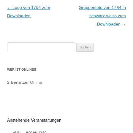
Beitragsnavigation
←
Logo von 17&4 zum
Gruppenfoto von 17&4 in
Downloaden
schwarz-weiss zum
Downloaden
→
Suchen
nach:
WER IST ONLINE!!
2 Benutzer
Online
Anstehende Veranstaltungen
8:00
bis
13:30
AUG.