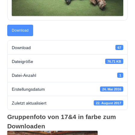
Download
Download
67
Dateigröße
76.71 KB
Datei-Anzahl
1
Erstellungsdatum
24. Mai 2016
Zuletzt aktualisiert
22. August 2017
Gruppenfoto von 17&4 in farbe zum
Downloaden