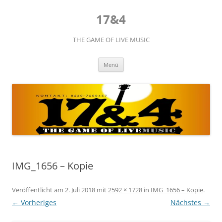
Zum
Inhalt
17&4
springen
THE GAME OF LIVE MUSIC
Menü
IMG_1656 – Kopie
Veröffentlicht am
2. Juli 2018
mit
2592 × 1728
in
IMG_1656 – Kopie
.
← Vorheriges
Nächstes →